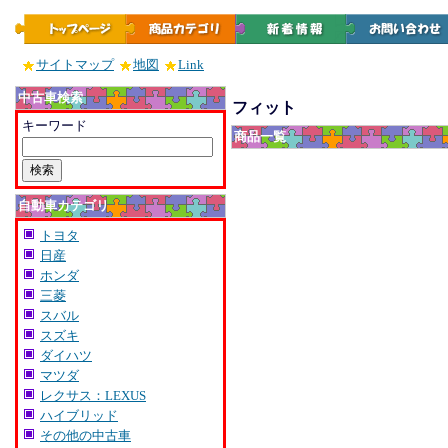
サイトマップ
地図
Link
中古車検索
フィット
キーワード
商品一覧
自動車カテゴリ
トヨタ
日産
ホンダ
三菱
スバル
スズキ
ダイハツ
マツダ
レクサス：LEXUS
ハイブリッド
その他の中古車