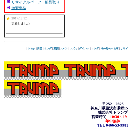
リサイクルパーツ・部品取り
激安車検
2017/12/12
更新しました
|
トヨタ
|
日産
|
ホンダ
|
三菱
|
スバル
|
スズキ
|
ダイハツ
|
マツダ
|
その他の中古車
|
リサイ
〒252－0825
神奈川県藤沢市獺郷157
株式会社トランプ
営業時間
10:30
～19
年中無休
TEL 0466-53-998