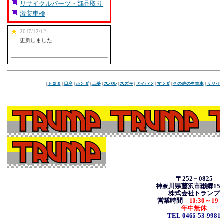
リサイクルパーツ・部品取り
激安車検
2017/12/12
更新しました
|
トヨタ
|
日産
|
ホンダ
|
三菱
|
スバル
|
スズキ
|
ダイハツ
|
マツダ
|
その他の中古車
|
リサイ
〒252－0825
神奈川県藤沢市獺郷157
株式会社トランプ
営業時間
10:30
～19
年中無休
TEL 0466-53-998