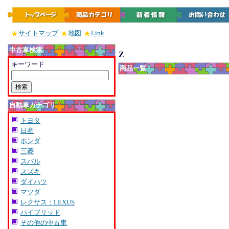
サイトマップ
地図
Link
中古車検索
Z
キーワード
商品一覧
自動車カテゴリ
トヨタ
日産
ホンダ
三菱
スバル
スズキ
ダイハツ
マツダ
レクサス：LEXUS
ハイブリッド
その他の中古車