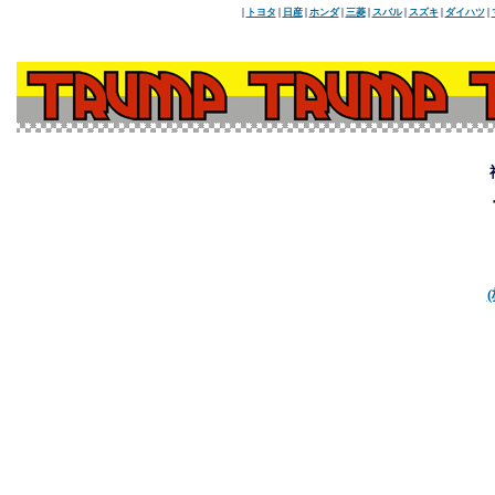
|
トヨタ
|
日産
|
ホンダ
|
三菱
|
スバル
|
スズキ
|
ダイハツ
|