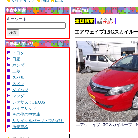
サイトマップ
地図
Link
中古車検索
商品詳細
キーワード
エアウェイブ1.5Gスカイル
自動車カテゴリ
トヨタ
日産
ホンダ
三菱
スバル
スズキ
ダイハツ
マツダ
レクサス：LEXUS
ハイブリッド
その他の中古車
リサイクルパーツ・部品取り
エアウェイブ1.5Gスカイルーフ 
激安車検